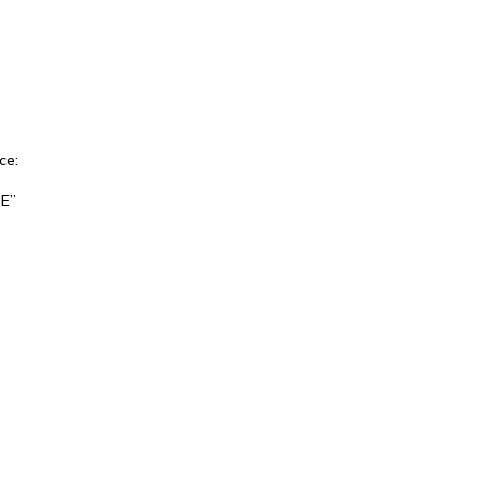
ce:
E”