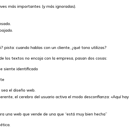
laves más importantes (y más ignoradas).
nsado.
bajado.
i? pista: cuando hablas con un cliente, ¿qué tono utilizas?
de los textos no encaja con la empresa, pasan dos cosas:
se siente identificado
nte
e sea el diseño web.
erente, el cerebro del usuario activa el modo desconfianza: «Aquí ha
ara una web que vende de una que “está muy bien hecha”
ética.