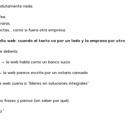
solutamente nada.
ea.
raras.
rectas… como si fuera otra empresa.
eño web: cuando el texto va por un lado y la empresa por otro
e debería.
 → la web habla como un banco suizo
 → la web parece escrita por un notario cansado
 web suena a “líderes en soluciones integrales”
dos frases y piensa (sin saber por qué):
a.”